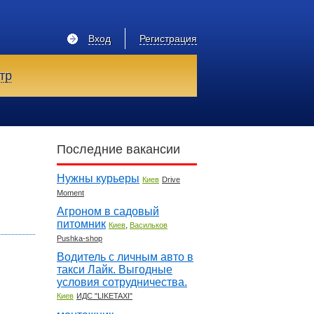
Вход
Регистрация
тр
Последние вакансии
Нужны курьеры
Киев
Drive
Moment
Агроном в садовый
питомник
,
Киев
Васильков
Pushka-shop
Водитель с личным авто в
такси Лайк. Выгодные
условия сотрудничества.
Киев
ИДС "LIKETAXI"