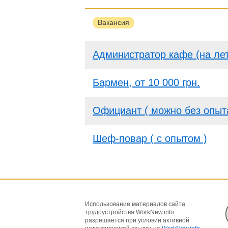
Вакансия
Администратор кафе (на ле
Бармен, от 10 000 грн.
Официант ( можно без опыт
Шеф-повар ( с опытом )
Использование материалов сайта
трудоустройства WorkNew.info
разрешается при условии активной