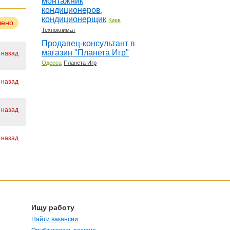
монтажник
кондиционеров,
кондиционерщик
Киев
лено
Техноклимат
Продавец-консультант в
магазин "Планета Игр"
 назад
Одесса
Планета Игр
 назад
 назад
 назад
Ищу работу
Найти вакансии