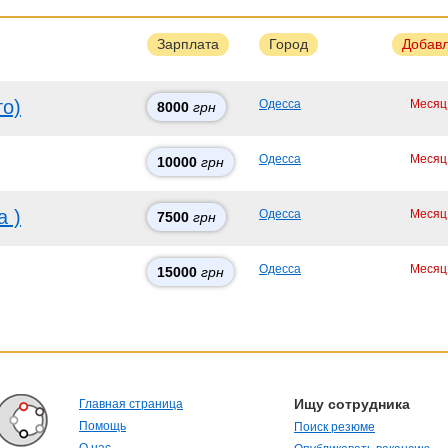
Зарплата
Город
Добав
то)
Одесса
Месяц
8000
грн
Одесса
Месяц
10000
грн
а )
Одесса
Месяц
7500
грн
Одесса
Месяц
15000
грн
Ищу сотрудника
Главная страница
Помощь
Поиск резюме