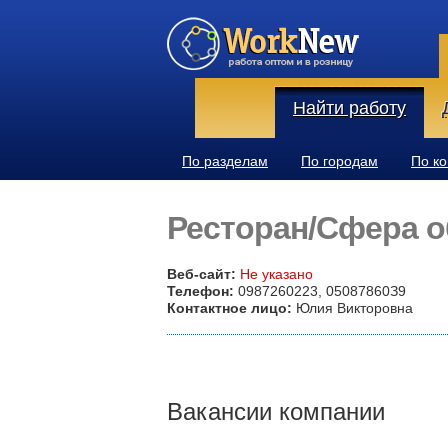
Найти работу
По разделам
По городам
По к
Ресторан/Сфера 
Веб-сайт:
Не указано
Телефон:
0987260223, 05087860З9
Контактное лицо:
Юлия Викторовна
Вакансии компании