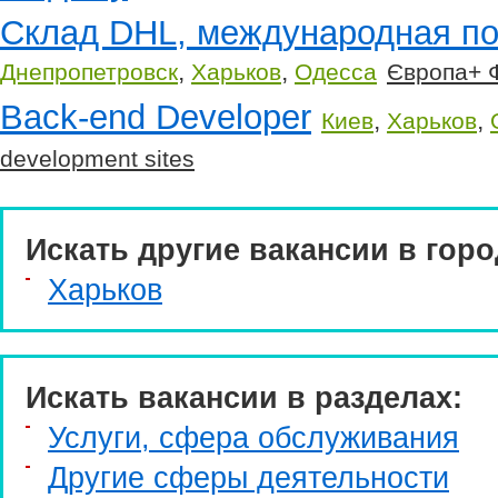
Склад DHL, международная поч
,
,
Днепропетровск
Харьков
Одесса
Європа+ 
Back-end Developer
,
,
Киев
Харьков
development sites
Искать другие вакансии в горо
Харьков
Искать вакансии в разделах:
Услуги, cфера обслуживания
Другие сферы деятельности