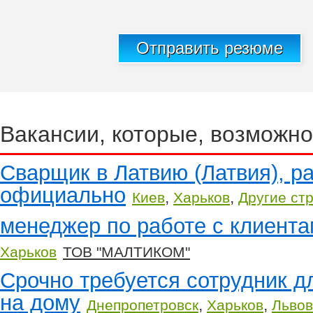
Отправить резюме
Вакансии, которые, возможно
Сварщик в Латвию (Латвия), ра
официально
,
,
Киев
Харьков
Другие ст
менеджеp по paботе с клиент
Харьков
ТОВ "МАЛТИКОМ"
Срочно требуется сотрудник д
на дому
,
,
Днепропетровск
Харьков
Львов