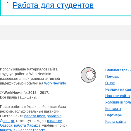
Работа для студентов
Использование материалов сайта
Главная стран
трудоустройства WorkNew.info
Помощь
разрешается при условии активной
О нас
индексируемой ссылки на
WorkNew.info
Реклама на са
© WorkNew.info, 2012—2017.
Новости сайта
Все права защищены.
Условия испол
Поиск работы в Украине, большая база
Контакты
резюме, только реальные вакансии.
Партнеры
Быстро найти
работа Киев
,
работа в
Донецке
, также тут находят
вакансии
Карта сайта
Одесса
,
работа Харьков
, удобный поиск
работы в Днепропетровске