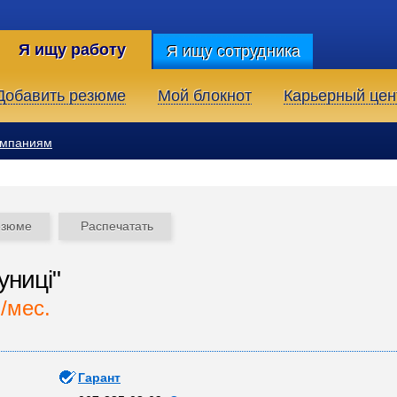
Я ищу работу
Я ищу сотрудника
Добавить резюме
Мой блокнот
Карьерный цен
омпаниям
езюме
Распечатать
униці"
./мес.
Гарант