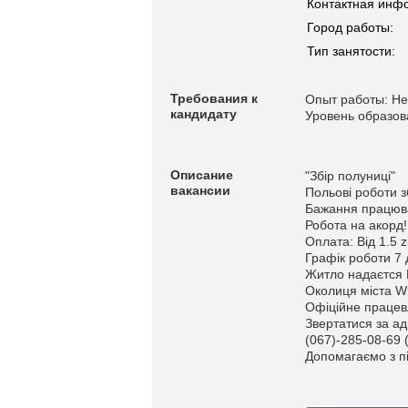
Контактная инф
Город работы:
Тип занятости:
Требования к
Опыт работы: Не
кандидату
Уровень образов
Описание
"Збір полуниці"
вакансии
Польові роботи з
Бажання працюв
Робота на акорд!
Оплата: Від 1.5 zl
Графік роботи 7 
Житло надаєтс
Околиця міста W
Офіційне працев
Звертатися за ад
(067)-285-08-69 
Допомагаємо з пі