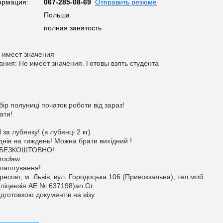
ормация:
067-285-08-69
Отправить резюме
Польша
полная занятость
 имеет значения
ания: Не имеет значения. Готовы взять студента
бір полуниці початок роботи від зараз!
ати!
 за лубянку! (в лубянці 2 кг)
днів на тиждень! Можна брати вихідний !
я БЕЗКОШТОВНО!
rocław
лаштування!
ресою, м. Львів, вул. Городоцька 106 (Привокзальна), тел.моб
(ліцензія АЕ № 637198)an Gr
дготовкою документів на візу