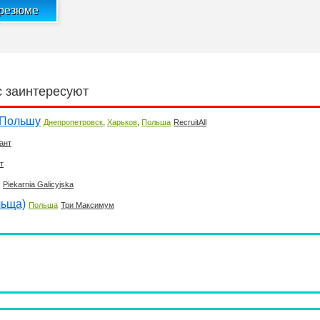
 резюме
с заинтересуют
 Польшу
,
,
Днепропетровск
Харьков
Польша
RecruitAll
ант
т
Piekarnia Galicyjska
льща)
Польша
Три Максимум