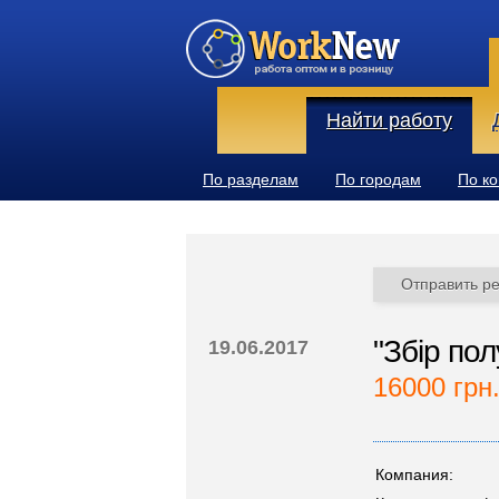
Найти работу
По разделам
По городам
По к
Отправить р
"Збір пол
19.06.2017
16000 грн
Компания: