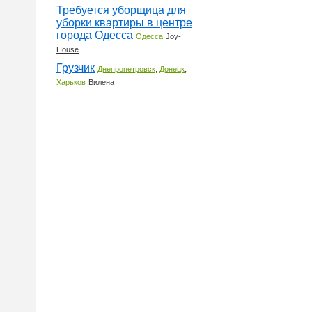
Требуется уборщица для
уборки квартиры в центре
города Одесса
Одесса
Joy-
House
Грузчик
,
,
Днепропетровск
Донецк
Харьков
Вилена