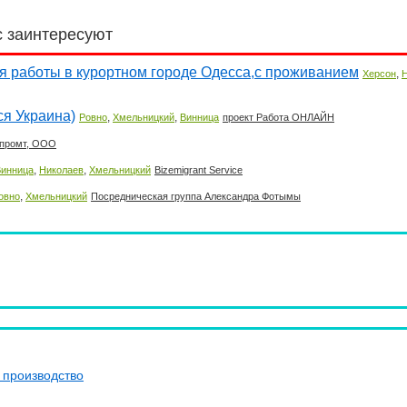
с заинтересуют
я работы в курортном городе Одесса,с проживанием
,
Херсон
ся Украина)
,
,
Ровно
Хмельницкий
Винница
проект Работа ОНЛАЙН
промт, ООО
,
,
Винница
Николаев
Хмельницкий
Bizemigrant Service
,
овно
Хмельницкий
Посредническая группа Александра Фотымы
 производство