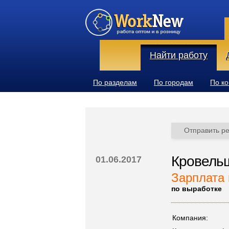
Найти работу
По разделам
По городам
По к
Отправить р
Кровель
01.06.2017
Зарплата 
по выработке
Компания: