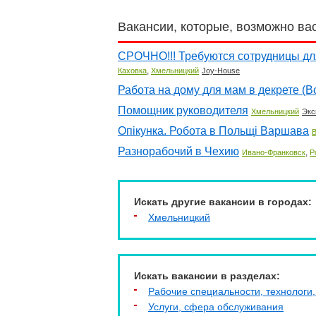
Вакансии, которые, возможно ва
СРОЧНО!!! Требуются сотрудницы дл
,
Каховка
Хмельницкий
Joy-House
Работа на дому для мам в декрете (В
Помощник руководителя
Хмельницкий
Экс
Опікунка. Робота в Польщі Варшава
Разнорабочий в Чехию
,
Ивано-Франковск
Р
Искать другие вакансии в городах:
Хмельницкий
Искать вакансии в разделах:
Рабочие специальности, технологи,
Услуги, cфера обслуживания