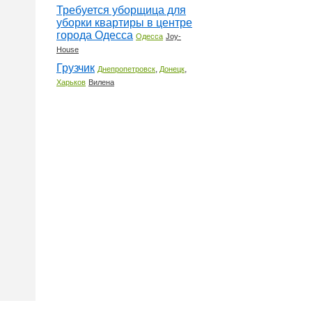
Требуется уборщица для
уборки квартиры в центре
города Одесса
Одесса
Joy-
House
Грузчик
,
,
Днепропетровск
Донецк
Харьков
Вилена