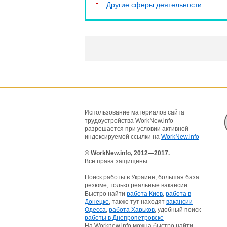
Другие сферы деятельности
Использование материалов сайта
трудоустройства WorkNew.info
разрешается при условии активной
индексируемой ссылки на
WorkNew.info
© WorkNew.info, 2012—2017.
Все права защищены.
Поиск работы в Украине, большая база
резюме, только реальные вакансии.
Быстро найти
работа Киев
,
работа в
Донецке
, также тут находят
вакансии
Одесса
,
работа Харьков
, удобный поиск
работы в Днепропетровске
На Worknew.info можна быстро найти