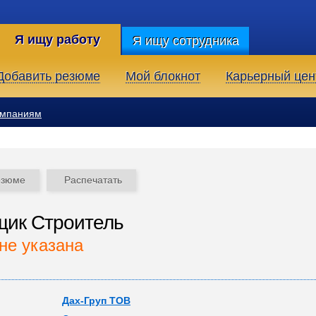
Я ищу работу
Я ищу сотрудника
Добавить резюме
Мой блокнот
Карьерный цен
омпаниям
езюме
Распечатать
щик Строитель
не указана
Дах-Груп ТОВ