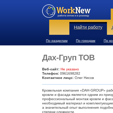
Найти работу
По разделам
По городам
По к
Дах-Груп ТОВ
Веб-сайт:
Не указано
Телефон:
0961698282
Контактное лицо:
Олег Нисов
Кровельная компания «DAH-GROUP» работ
кровли и фасада является одним из при
профессиональный монтаж кровли и фасад
необходимый материал и комплектующие
а значительный опыт выполнения подобн
степени сложности.