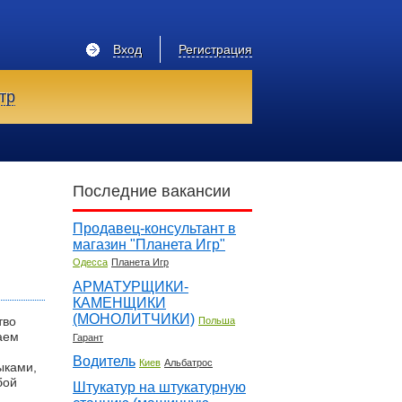
Вход
Регистрация
тр
Последние вакансии
Продавец-консультант в
магазин "Планета Игр"
Одесса
Планета Игр
АРМАТУРЩИКИ-
КАМЕНЩИКИ
(МОНОЛИТЧИКИ)
тво
Польша
аем
Гарант
Водитель
Киев
Альбатрос
ыками,
бой
Штукатур на штукатурную