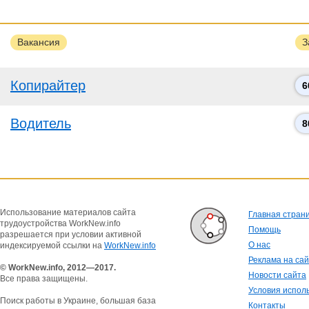
Вакансия
З
Копирайтер
6
Водитель
8
Использование материалов сайта
Главная стран
трудоустройства WorkNew.info
Помощь
разрешается при условии активной
О нас
индексируемой ссылки на
WorkNew.info
Реклама на са
© WorkNew.info, 2012—2017.
Новости сайта
Все права защищены.
Условия испол
Поиск работы в Украине, большая база
Контакты