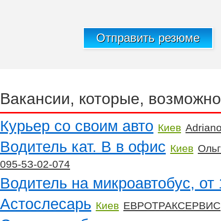
Отправить резюме
Вакансии, которые, возможно
Курьер со своим авто
Киев
Adriano
Водитель кат. В в офис
Киев
Ольг
095-5З-02-074
Водитель на микроавтобус, от 
Астослесарь
Киев
ЕВРОТРАКСЕРВИС