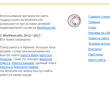
Использование материалов сайта
Главная стран
трудоустройства WorkNew.info
Помощь
разрешается при условии активной
О нас
индексируемой ссылки на
WorkNew.info
Реклама на са
© WorkNew.info, 2012—2017.
Новости сайта
Все права защищены.
Условия испол
Поиск работы в Украине, большая база
Контакты
резюме, только реальные вакансии.
Партнеры
Быстро найти
работа Киев
,
работа в
Донецке
, также тут находят
вакансии
Карта сайта
Одесса
,
работа Харьков
, удобный поиск
работы в Днепропетровске
На Worknew.info можна быстро найти
работу в твоем городе.