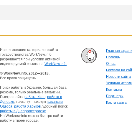
Использование материалов сайта
Главная стран
трудоустройства WorkNew.info
Помощь
разрешается при условии активной
О нас
индексируемой ссылки на
WorkNew.info
Реклама на са
© WorkNew.info, 2012—2018.
Новости сайта
Все права защищены.
Условия испол
Поиск работы в Украине, большая база
Контакты
резюме, только реальные вакансии.
Партнеры
Быстро найти
работа Киев
,
работа в
Донецке
, также тут находят
вакансии
Карта сайта
Одесса
,
работа Харьков
, удобный поиск
работы в Днепропетровске
На Worknew.info можна быстро найти
работу в твоем городе.