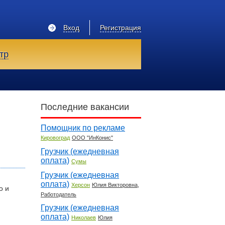
Вход
Регистрация
тр
Последние вакансии
Помощник по рекламе
Кировоград
ООО "ИнКонис"
Грузчик (ежедневная
оплата)
Сумы
Грузчик (ежедневная
оплата)
Херсон
Юлия Викторовна,
о и
Работодатель
Грузчик (ежедневная
оплата)
Николаев
Юлия