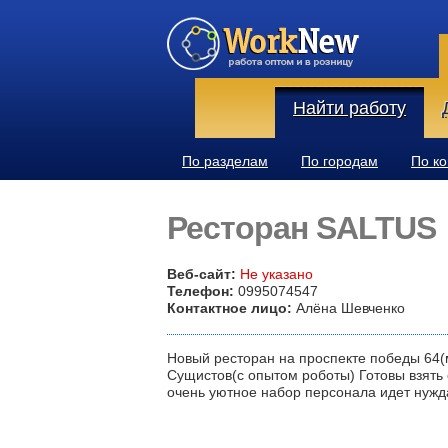
Найти работу
По разделам
По городам
По к
Ресторан SALTUS
Веб-сайт:
Не указано
Телефон:
0995074547
Контактное лицо:
Алёна Шевченко
Новый ресторан на проспекте победы 64(
Сущистов(с опытом роботы) Готовы взять
очень уютное набор персонала идет нужд