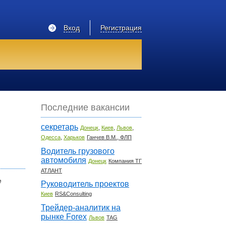
Вход
Регистрация
Последние вакансии
секретарь
,
,
,
Донецк
Киев
Львов
,
Одесса
Харьков
Ганчев В.М., ФЛП
Водитель грузового
автомобиля
Донецк
Компания ТГ
АТЛАНТ
е
Руководитель проектов
Киев
RS&Consulting
Трейдер-аналитик на
рынке Forex
Львов
TAG