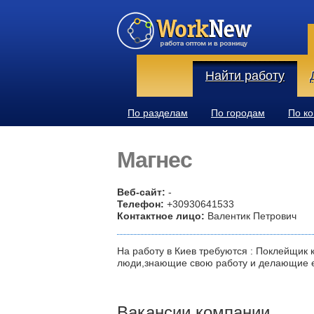
Найти работу
По разделам
По городам
По к
Магнес
Веб-сайт:
-
Телефон:
+30930641533
Контактное лицо:
Валентик Петрович
На работу в Киев требуются : Поклейщик
люди,знающие свою работу и делающие е
Вакансии компании