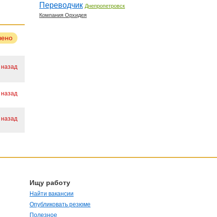
Переводчик
Днепропетровск
Компания Орхидея
лено
. назад
. назад
. назад
Ищу работу
Найти вакансии
Опубликовать резюме
Полезное