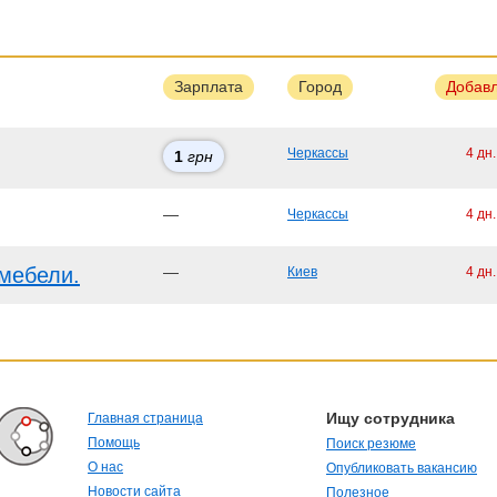
Зарплата
Город
Добав
Черкассы
4 дн
1
грн
—
Черкассы
4 дн
мебели.
—
Киев
4 дн
Ищу сотрудника
Главная страница
Помощь
Поиск резюме
О нас
Опубликовать вакансию
Новости сайта
Полезное