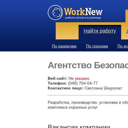
Найти работу
По разделам
По городам
По к
Агентство Безопа
Веб-сайт:
Не указано
Телефон:
(048) 704-04-77
Контактное лицо:
Светлана Шкуропат
Разработка, производство, установка и о
комплекса охранных услуг
Вакансии компании