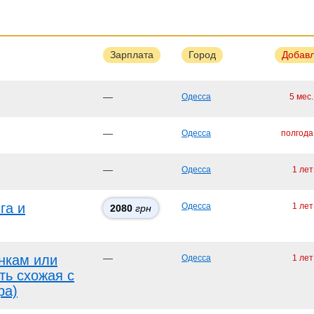
Зарплата
Город
Добав
—
Одесса
5 мес
—
Одесса
полгода
—
Одесса
1 лет
га и
Одесса
1 лет
2080
грн
нкам или
—
Одесса
1 лет
ть схожая с
ра)