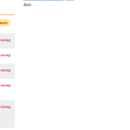
Фелд
лено
. назад
 назад
 назад
 назад
 назад