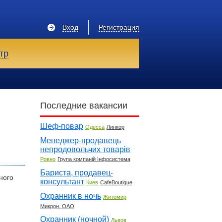
Вход
Регистрация
тр
Последние вакансии
Шеф-повар
Одесса
Линкор
Менеджер-продавець
непродовольчих товарів
Ровно
Група компаній Інфосистема
Бариста, продавец-
ного
консультант
Киев
CafeBoutique
Охранник в ночь
Житомир
Микрон, ОАО
Охранник (ночной)
Львов