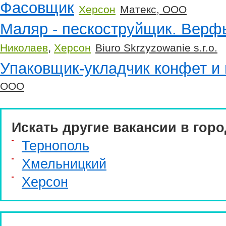
Фасовщик
Херсон
Матекс, ООО
Маляр - пескоструйщик. Верф
,
Николаев
Херсон
Biuro Skrzyzowanie s.r.o.
Упаковщик-укладчик конфет и
ООО
Искать другие вакансии в горо
Тернополь
Хмельницкий
Херсон