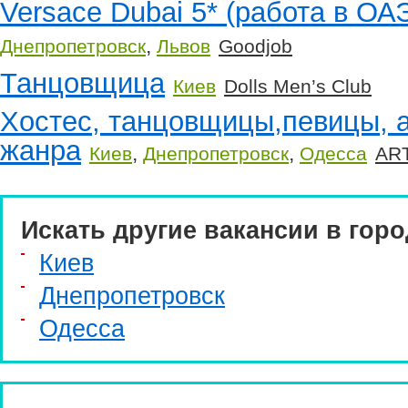
Versace Dubai 5* (работа в ОАЭ
,
Днепропетровск
Львов
Goodjob
Танцовщица
Киев
Dolls Men’s Club
Хостес, танцовщицы,певицы, а
жанра
,
,
Киев
Днепропетровск
Одесса
AR
Искать другие вакансии в горо
Киев
Днепропетровск
Одесса