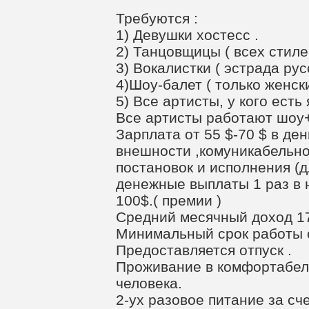
Требуются :
1) Девушки хостесс .
2) Танцовщицы ( всех стилей
3) Вокалистки ( эстрада русс
4)Шоу-балет ( только женски
5) Все артисты, у кого ест
Все артисты работают шоу+
Зарплата от 55 $-70 $ в ден
внешности ,комуникабельнос
постановок и исполнения (д
денежные выплаты 1 раз в 
100$.( премии )
Средний месячный доход 17
Минимальный срок работы от
Предоставляется отпуск .
Проживание в комфортабель
человека.
2-ух разовое питание за сч