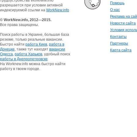
трудоустройства WorkNew.info
Помощь
разрешается при условии активной
О нас
индексируемой ссылки на
WorkNew.info
Реклама на са
© WorkNew.info, 2012—2015.
Новости сайта
Все права защищены.
Условия испол
Поиск работы в Украине, большая база
Контакты
резюме, только реальные вакансии.
Партнеры
Быстро найти
работа Киев
,
работа в
Донецке
, также тут находят
вакансии
Карта сайта
Одесса
,
работа Харьков
, удобный поиск
работы в Днепропетровске
На Worknew.info можна быстро найти
работу в твоем городе.