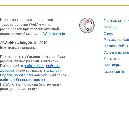
Использование материалов сайта
Главная стран
трудоустройства WorkNew.info
Помощь
разрешается при условии активной
О нас
индексируемой ссылки на
WorkNew.info
Реклама на са
© WorkNew.info, 2012—2019.
Новости сайта
Все права защищены.
Условия испол
Поиск работы в Украине, большая база
Контакты
резюме, только реальные вакансии.
Партнеры
Быстро найти
работа Киев
,
работа в
Донецке
, также тут находят
вакансии
Карта сайта
Одесса
,
работа Харьков
, удобный поиск
работы в Днепропетровске
На Worknew.info можна быстро найти
работу в твоем городе.