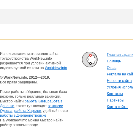
Использование материалов сайта
Главная стран
трудоустройства WorkNew.info
Помощь
разрешается при условии активной
О нас
индексируемой ссылки на
WorkNew.info
Реклама на са
© WorkNew.info, 2012—2019.
Новости сайта
Все права защищены.
Условия испол
Поиск работы в Украине, большая база
Контакты
резюме, только реальные вакансии.
Партнеры
Быстро найти
работа Киев
,
работа в
Донецке
, также тут находят
вакансии
Карта сайта
Одесса
,
работа Харьков
, удобный поиск
работы в Днепропетровске
На Worknew.info можна быстро найти
работу в твоем городе.