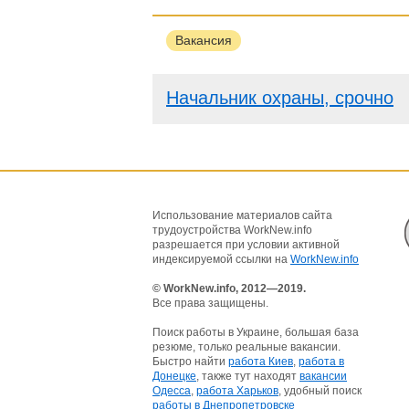
Вакансия
Начальник охраны, срочно
Использование материалов сайта
трудоустройства WorkNew.info
разрешается при условии активной
индексируемой ссылки на
WorkNew.info
© WorkNew.info, 2012—2019.
Все права защищены.
Поиск работы в Украине, большая база
резюме, только реальные вакансии.
Быстро найти
работа Киев
,
работа в
Донецке
, также тут находят
вакансии
Одесса
,
работа Харьков
, удобный поиск
работы в Днепропетровске