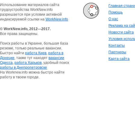
Использование материалов сайта
Главная стран
трудоустройства WorkNew.info
Помощь
разрешается при условии активной
О нас
индексируемой ссылки на
WorkNew.info
Реклама на са
© WorkNew.info, 2012—2017.
Новости сайта
Все права защищены.
Условия испол
Поиск работы в Украине, большая база
Контакты
резюме, только реальные вакансии.
Партнеры
Быстро найти
работа Киев
,
работа в
Донецке
, также тут находят
вакансии
Карта сайта
Одесса
,
работа Харьков
, удобный поиск
работы в Днепропетровске
На Worknew.info можна быстро найти
работу в твоем городе.