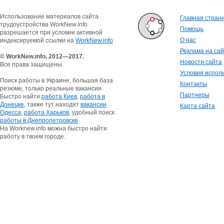
Использование материалов сайта
Главная стран
трудоустройства WorkNew.info
Помощь
разрешается при условии активной
О нас
индексируемой ссылки на
WorkNew.info
Реклама на са
© WorkNew.info, 2012—2017.
Новости сайта
Все права защищены.
Условия испол
Поиск работы в Украине, большая база
Контакты
резюме, только реальные вакансии.
Партнеры
Быстро найти
работа Киев
,
работа в
Донецке
, также тут находят
вакансии
Карта сайта
Одесса
,
работа Харьков
, удобный поиск
работы в Днепропетровске
На Worknew.info можна быстро найти
работу в твоем городе.