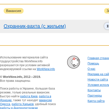
Вакансия
З
Охранник-вахта (с жильем)
1
Использование материалов сайта
Главная стран
трудоустройства WorkNew.info
Помощь
разрешается при условии активной
О нас
индексируемой ссылки на
WorkNew.info
Реклама на са
© WorkNew.info, 2012—2019.
Новости сайта
Все права защищены.
Условия испол
Поиск работы в Украине, большая база
Контакты
резюме, только реальные вакансии.
Партнеры
Быстро найти
работа Киев
,
работа в
Донецке
, также тут находят
вакансии
Карта сайта
Одесса
,
работа Харьков
, удобный поиск
работы в Днепропетровске