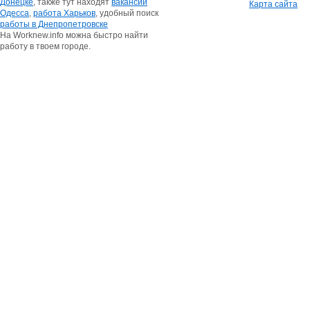
Донецке
, также тут находят
вакансии
Карта сайта
Одесса
,
работа Харьков
, удобный поиск
работы в Днепропетровске
На Worknew.info можна быстро найти
работу в твоем городе.