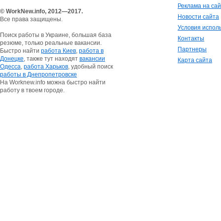
Реклама на са
© WorkNew.info, 2012—2017.
Новости сайта
Все права защищены.
Условия испол
Поиск работы в Украине, большая база
Контакты
резюме, только реальные вакансии.
Партнеры
Быстро найти
работа Киев
,
работа в
Донецке
, также тут находят
вакансии
Карта сайта
Одесса
,
работа Харьков
, удобный поиск
работы в Днепропетровске
На Worknew.info можна быстро найти
работу в твоем городе.