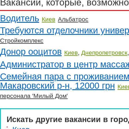
Вакансии, которые, возможно
Водитель
Киев
Альбатрос
Требуются отделочники униве
Стройкомплекс
Донор ооцитов
,
Киев
Днепропетровск
Администратор в центр масса
Семейная пара с проживанием,
Макаровский р-н, 12000 грн
Кие
персонала 'Милый Дом'
Искать другие вакансии в горо