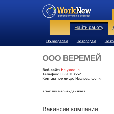
Найти работу
По разделам
По городам
По к
ООО ВЕРЕМЕЙ
Веб-сайт:
Не указано
Телефон:
0661013552
Контактное лицо:
Иванова Ксения
агенство мерчендайзинга
Вакансии компании